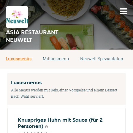
ASIA RESTAURANT
NEUWELT
Luxusmenüs
Mittagsmenü
Neuwelt Spezialitäten
Luxusmenüs
Alle Menüs werden mit Reis, einer Vorspeise und einem Dessert
nach Wahl serviert.
Knuspriges Huhn mit Sauce (für 2
Personen)