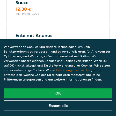
Sauce
12,30 €
inkl. Pfand (0,00 €)
Ente mit Ananas
11,50 €
inkl. Pfand (0,00 €)
Wir verwenden Cookies und andere Technologien, um Dein
Benutzererlebnis zu verbessern und zu personalisieren, für Analysen zur
Optimierung und Werbung in Zusammenarbeit mit Dritten. Wir
verwenden unsere eigenen Cookies und Cookies von Dritten. Wenn Du
auf OK klickst, akzeptierst Du die Verwendung aller Cookies. Wir setzen
Ente mit Bambussprossen und
immer notwendige Cookies. Wähle
Einstellungen verwalten
, um zu
Pilzen
entscheiden, welche Cookies Du akzeptieren möchtest, um Deine
11,50 €
Präferenzen anzupassen und um weitere Informationen zu finden.
inkl. Pfand (0,00 €)
OK
Online Essen Bestellen
Ente nach Szechuan Art
Essentielle
11,50 €